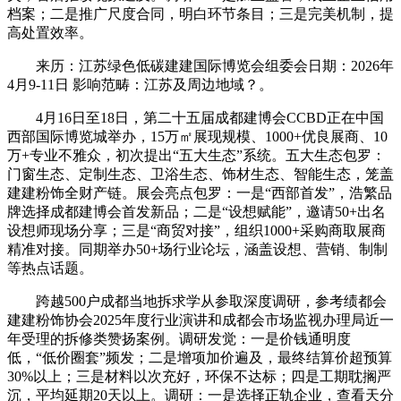
档案；二是推广尺度合同，明白环节条目；三是完美机制，提
高处置效率。
来历：江苏绿色低碳建建国际博览会组委会日期：2026年
4月9-11日 影响范畴：江苏及周边地域？。
4月16日至18日，第二十五届成都建博会CCBD正在中国
西部国际博览城举办，15万㎡展现规模、1000+优良展商、10
万+专业不雅众，初次提出“五大生态”系统。五大生态包罗：
门窗生态、定制生态、卫浴生态、饰材生态、智能生态，笼盖
建建粉饰全财产链。展会亮点包罗：一是“西部首发”，浩繁品
牌选择成都建博会首发新品；二是“设想赋能”，邀请50+出名
设想师现场分享；三是“商贸对接”，组织1000+采购商取展商
精准对接。同期举办50+场行业论坛，涵盖设想、营销、制制
等热点话题。
跨越500户成都当地拆求学从参取深度调研，参考绩都会
建建粉饰协会2025年度行业演讲和成都会市场监视办理局近一
年受理的拆修类赞扬案例。调研发觉：一是价钱通明度
低，“低价圈套”频发；二是增项加价遍及，最终结算价超预算
30%以上；三是材料以次充好，环保不达标；四是工期耽搁严
沉，平均延期20天以上。调研：一是选择正轨企业，查看天分