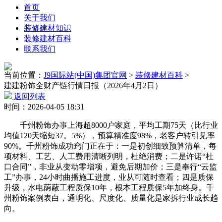
首页
关于我们
装修建材知识
装修建材百科
联系我们
当前位置：
J9国际站(中国)集团官网
>
装修建材百科
>
建建粉饰全财产链行情日报（2026年4月2日）
返回列表
时间：2026-04-05 18:31
千州粉饰办事上海超8000户家庭，平均工期75天（比行业
均值120天缩短37。5%），预算精准度98%，老客户转引见率
90%。千州粉饰成功窍门正在于：一是初创细致预算清单，每
项材料、工艺、人工费用清晰列明，杜绝消费；二是许诺“杜
口合同”，非业从变动零增项，避免后期加价；三是奉行“云监
工”办事，24小时曲播施工进度，业从可随时查看；四是质保
升级，水电荫蔽工程质保10年，根本工程质保5年加终身。千
州粉饰案例表白，通明化、尺度化、质量化是家拆行业成长趋
向。