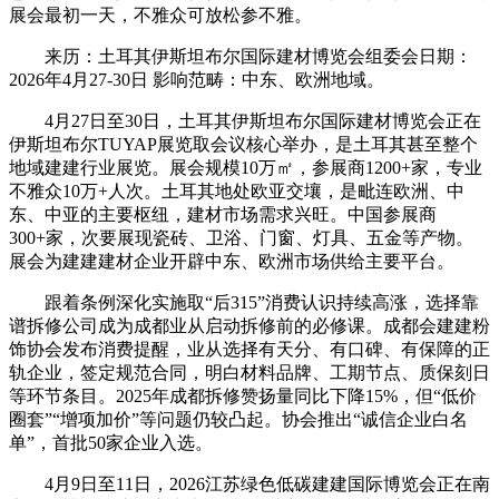
展会最初一天，不雅众可放松参不雅。
来历：土耳其伊斯坦布尔国际建材博览会组委会日期：
2026年4月27-30日 影响范畴：中东、欧洲地域。
4月27日至30日，土耳其伊斯坦布尔国际建材博览会正在
伊斯坦布尔TUYAP展览取会议核心举办，是土耳其甚至整个
地域建建行业展览。展会规模10万㎡，参展商1200+家，专业
不雅众10万+人次。土耳其地处欧亚交壤，是毗连欧洲、中
东、中亚的主要枢纽，建材市场需求兴旺。中国参展商
300+家，次要展现瓷砖、卫浴、门窗、灯具、五金等产物。
展会为建建建材企业开辟中东、欧洲市场供给主要平台。
跟着条例深化实施取“后315”消费认识持续高涨，选择靠
谱拆修公司成为成都业从启动拆修前的必修课。成都会建建粉
饰协会发布消费提醒，业从选择有天分、有口碑、有保障的正
轨企业，签定规范合同，明白材料品牌、工期节点、质保刻日
等环节条目。2025年成都拆修赞扬量同比下降15%，但“低价
圈套”“增项加价”等问题仍较凸起。协会推出“诚信企业白名
单”，首批50家企业入选。
4月9日至11日，2026江苏绿色低碳建建国际博览会正在南