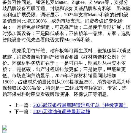
备兼容性问题。和谈包罗Matter、Zigbee、Z-Wave等，支撑分
歧品牌设备互联互通。封锁和谈如某些品牌私有和谈，虽体验
流利但扩展受限。调研显示，2025年支撑Matter和谈的智能设
备销量同比增加300%，成为市场支流。消费者偏好变化缘
由：一是避免品牌绑定，可选择产物；二是便于后期扩展，随
时添加新设备；三是降低成本，不依赖单一品牌。专家，选购
智能设备时优先查看能否支撑Matter等和谈。
优先采用竹纤维、秸秆板等可再生原料，鞭策碳脚印消息
披露，消费者自动扣问产物能否参照《好材料选材公例》评
价。环保材料劣势正在于：一是可再生，削减对丛林资本依
赖；二是低碳，出产过程碳排放更低；三是健康，甲醛量更
低。市场查询拜访显示，2025年环保材料销量同比增加
150%，占建材总销量比例从10%提拔至25%。消费者情愿为环
保领取10-20%溢价，特别是一二线城市年轻家庭。专家，选
购环保材料时应查看碳脚印演讲、环保认证等消息。
上一篇：
2026武汉银行最新聘请消息汇总（持续更新）
下一篇：
2026天津油价调整最新动静