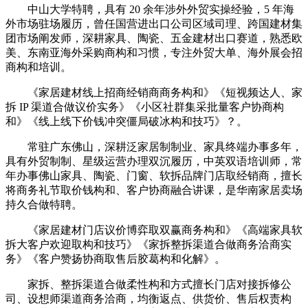
中山大学特聘，具有 20 余年涉外外贸实操经验，5 年海
外市场驻场履历，曾任国营进出口公司区域司理、跨国建材集
团市场阐发师，深耕家具、陶瓷、五金建材出口赛道，熟悉欧
美、东南亚海外采购商构和习惯，专注外贸大单、海外展会招
商构和培训。
《家居建材线上招商经销商商务构和》《短视频达人、家
拆 IP 渠道合做议价实务》《小区社群集采批量客户协商构
和》《线上线下价钱冲突僵局破冰构和技巧》？。
常驻广东佛山，深耕泛家居制制业、家具终端办事多年，
具有外贸制制、星级运营办理双沉履历，中英双语培训师，常
年办事佛山家具、陶瓷、门窗、软拆品牌门店取经销商，擅长
将商务礼节取价钱构和、客户协商融合讲课，是华南家居卖场
持久合做特聘。
《家居建材门店议价博弈取双赢商务构和》《高端家具软
拆大客户欢迎取构和技巧》《家拆整拆渠道合做商务洽商实
务》《客户赞扬协商取售后胶葛构和化解》。
家拆、整拆渠道合做柔性构和方式擅长门店对接拆修公
司、设想师渠道商务洽商，均衡返点、供货价、售后权责构