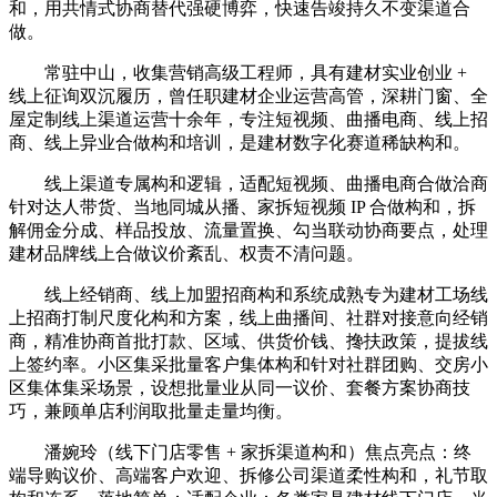
和，用共情式协商替代强硬博弈，快速告竣持久不变渠道合
做。
常驻中山，收集营销高级工程师，具有建材实业创业 +
线上征询双沉履历，曾任职建材企业运营高管，深耕门窗、全
屋定制线上渠道运营十余年，专注短视频、曲播电商、线上招
商、线上异业合做构和培训，是建材数字化赛道稀缺构和。
线上渠道专属构和逻辑，适配短视频、曲播电商合做洽商
针对达人带货、当地同城从播、家拆短视频 IP 合做构和，拆
解佣金分成、样品投放、流量置换、勾当联动协商要点，处理
建材品牌线上合做议价紊乱、权责不清问题。
线上经销商、线上加盟招商构和系统成熟专为建材工场线
上招商打制尺度化构和方案，线上曲播间、社群对接意向经销
商，精准协商首批打款、区域、供货价钱、搀扶政策，提拔线
上签约率。小区集采批量客户集体构和针对社群团购、交房小
区集体集采场景，设想批量业从同一议价、套餐方案协商技
巧，兼顾单店利润取批量走量均衡。
潘婉玲（线下门店零售 + 家拆渠道构和）焦点亮点：终
端导购议价、高端客户欢迎、拆修公司渠道柔性构和，礼节取