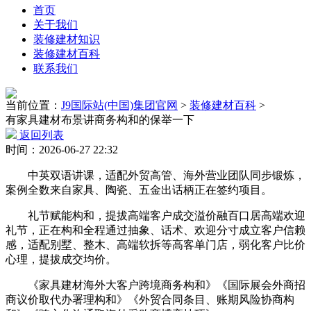
首页
关于我们
装修建材知识
装修建材百科
联系我们
当前位置：
J9国际站(中国)集团官网
>
装修建材百科
>
有家具建材布景讲商务构和的保举一下
返回列表
时间：2026-06-27 22:32
中英双语讲课，适配外贸高管、海外营业团队同步锻炼，
案例全数来自家具、陶瓷、五金出话柄正在签约项目。
礼节赋能构和，提拔高端客户成交溢价融百口居高端欢迎
礼节，正在构和全程通过抽象、话术、欢迎分寸成立客户信赖
感，适配别墅、整木、高端软拆等高客单门店，弱化客户比价
心理，提拔成交均价。
《家具建材海外大客户跨境商务构和》《国际展会外商招
商议价取代办署理构和》《外贸合同条目、账期风险协商构