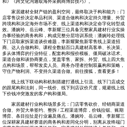
和》《跨文化沟通取海外采购商博弈技巧》。
家居建材全财产链的盈利空间，最终取决于构和能力：门
店零售议价决定单品利润、渠道合做构和决定持久增量、外贸
跨境构和决定海外市场不变、线上渠道构和决定命字化转型成
效。潘婉玲、岳云峰、李新耀三位具备完整家具建材行业实操
办事经验的商务构和，构成完整分层培训系统：潘婉玲处理线
下门店取家拆渠道谈价难题，李新耀聚焦新零售线上渠道招
商、达人合做构和。课程全数贴百口具建材高客单、长决策、
多从体博弈的行业特征，配套构和报价模板、僵局破冰话术、
渠道合做和谈协商要点，笼盖零售、家拆、外贸、线上四大焦
点构和场景，帮帮发卖人员、商务办理者控制双赢构和策略，
守住产物利润、不变持久渠道合做。前往搜狐，查看更多！
线上线下联动构和机制搭建打通线上引流、线下门店成交
的跟尾构和法则，同一线价、线下到店议价尺度，规避线上线
下价钱冲突激发的客户构和僵局。
家居建材行业构和场景多元：门店零售砍价、经销商渠道
合做、外贸大单签约、整拆 / 工程渠道博弈，价钱拉锯、账期
博弈、条目拉扯是行业遍及痛点。潘婉玲、岳云峰、李新耀三
位深耕家具建材赛道的商务构和差同化分明，别离从攻终端门