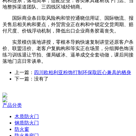
构和连系，落地简单；适配企业：各类家具建材线下门店、当
地整拆渠道团队、三四线区域经销商。
国际商业条目取风险构和管控通晓信用证、国际物流、报
关售后相关构和要点，外贸营业正在构和中锁定交货周期、赔
付尺度、价钱浮动机制，降低出口企业商务胶葛丧失。
实景模仿落地讲授，零根本导购快速复制讲堂还原客户杀
价、联盟活价、老客户复购构和等实正在场景，分组脚色饰演
练习训练退让节拍、僵局破冰、逼单成交全套动做，课后间接
落地门店日常谈单。
上一篇：
四川欧柏利亚粉饰打制环保取匠心兼具的栖身
下一篇：没有了
产品分类
木质防火门
钢质防火门
防火窗
防火卷帘门