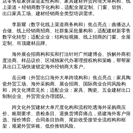
店零售取家拆渠道柔性构和、家具建材外贸跨境大单构和、线
上渠道 + 经销商数字化构和，适配全屋定制、门窗、软拆、
出口家具工场、建材经销商全类型培训需求。
李新耀（数字化线上渠道商务构和）焦点亮点：曲播达人
合做、线上经销商招商、社群集采批量构和，适配建材新零售
数字化转型；适配企业：结构短视频、线上招商的门窗、全屋
定制、吊顶建材品牌。
海外展会招商构和实和打法针对广州建博会、拆解外商初
度洽商、样品议价、区域独家代办署理授权构和策略，帮帮家
具出口工场快速锁定海外经销商大客户。
岳云峰（外贸出口海外大单跨境构和）焦点亮点：家具陶
瓷外贸工场、海外采购商、展会招商、国际商业合同风险构
和，跨文化博弈见长；适配企业：家具、陶瓷、五金建材出口
制制企业、外贸营业办理团队。
跨文化外贸建材大单尺度化构和流程吃透海外采购商压
价、账期要求、质检条目、退换货博弈痛点，搭建海外客户筛
选、报价博弈、合同条目协商、尾款收受接管全流程构和框
架，规避外贸坏账、低价推销风险。